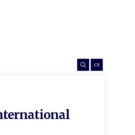
CS
nternational