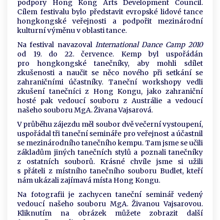
podpory Hong Kong Arts Development Council.
Cílem festivalu bylo představit evropské lidové tance
hongkongské veřejnosti a podpořit mezinárodní
kulturní výměnu v oblasti tance.
Na festival navazoval
International Dance Camp 2010
od 19. do 22. července. Kemp byl uspořádán
pro hongkongské tanečníky, aby mohli sdílet
zkušenosti a naučit se něco nového při setkání se
zahraničními účastníky. Taneční workshopy vedli
zkušení tanečníci z Hong Kongu, jako zahraniční
hosté pak vedoucí souboru z Austrálie a vedoucí
našeho souboru MgA. Živana Vajsarová.
V průběhu zájezdu měl soubor dvě večerní vystoupení,
uspořádal tři taneční semináře pro veřejnost a účastnil
se mezinárodního tanečního kempu. Tam jsme se učili
základům jiných tanečních stylů a poznali tanečníky
z ostatních souborů. Krásné chvíle jsme si užili
s přáteli z místního tanečního souboru Budlet, kteří
nám ukázali zajímavá místa Hong Kongu.
Na fotografii je zachycen taneční seminář vedený
vedoucí našeho souboru MgA. Živanou Vajsarovou.
Kliknutím na obrázek můžete zobrazit další