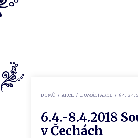
DOMŮ
AKCE
DOMÁCÍ AKCE
6.4.-8.
6.4.-8.4.2018 S
v Čechách