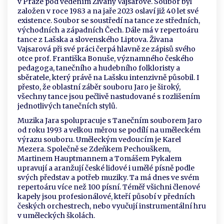
v Praze pod vedením Živany Vajsarové. Soubor byl
založen v roce 1983 a na jaře 2023 oslaví již 40 let své
existence. Soubor se soustředí na tance ze středních,
východních a západních Čech. Dále má v repertoáru
tance z Lašska a slovenského Liptova. Živana
Vajsarová při své práci čerpá hlavně ze zápisů svého
otce prof. Františka Bonuše, významného českého
pedagoga, tanečního a hudebního folkloristy a
sběratele, který právě na Lašsku intenzivně působil. I
přesto, že oblastní záběr souboru Jaro je široký,
všechny tance jsou pečlivě nastudované s rozlišením
jednotlivých tanečních stylů.
Muzika Jara spolupracuje s Tanečním souborem Jaro
od roku 1993 a velkou měrou se podílí na uměleckém
výrazu souboru. Uměleckým vedoucím je Karel
Mezera. Společně se Zdeňkem Pechouškem,
Martinem Hauptmannem a Tomášem Pykalem
upravují a aranžují české lidové i umělé písně podle
svých představ a potřeb muziky. Ta má dnes ve svém
repertoáru více než 100 písní. Téměř všichni členové
kapely jsou profesionálové, kteří působí v předních
českých orchestrech, nebo vyučují instrumentální hru
v uměleckých školách.