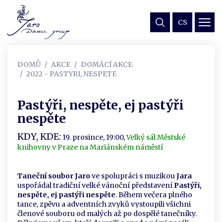
CS
DOMŮ
AKCE
DOMÁCÍ AKCE
2022 - PASTYRI, NESPETE
Pastýři, nespěte, ej pastýři
nespěte
KDY, KDE:
19. prosince, 19:00,
Velký sál Městské
knihovny v Praze na Mariánském náměstí
Taneční soubor Jaro
ve spolupráci s muzikou
Jara
uspořádal tradiční velké vánoční představení
Pastýři,
nespěte, ej pastýři nespěte
. Během večera plného
tance, zpěvu a adventních zvyků vystoupili všichni
členové souboru od malých až po dospělé tanečníky.