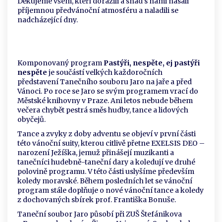
Děkujeme všem, kteří dorazili a snad s námi nasáli
příjemnou předvánoční atmosféru a naladili se
nadcházející dny.
Komponovaný program
Pastýři, nespěte, ej pastýři
nespěte
je součástí velkých každoročních
představení Tanečního souboru Jaro na jaře a před
Vánoci. Po roce se Jaro se svým programem vrací do
Městské knihovny v Praze. Ani letos nebude během
večera chybět pestrá směs hudby, tance a lidových
obyčejů.
Tance a zvyky z doby adventu se objeví v první části
této vánoční suity, kterou citlivě přetne EXELSIS DEO –
narození Ježíška, jemuž přinášejí muzikanti a
tanečníci hudebně-taneční dary a koledují ve druhé
polovině programu. V této části uslyšíme především
koledy moravské. Během posledních let se vánoční
program stále doplňuje o nové vánoční tance a koledy
z dochovaných sbírek prof. Františka Bonuše.
Taneční soubor Jaro působí při ZUŠ Štefánikova